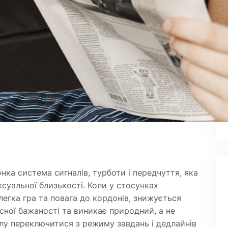
онка система сигналів, турботи і передчуття, яка
ексуальної близькості. Коли у стосунках
легка гра та повага до кордонів, знижується
сної бажаності та виникає природний, а не
лу переключитися з режиму завдань і дедлайнів