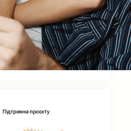
та психологічну рівновагу
12 Серпня, 2025
Як сексуальна активність впливає на
здоров’я і зміцнює гармонію
9 Серпня, 2025
Способи додати романтику в
сексуальні стосунки та зберегти
гармонію
2 Серпня, 2025
Підтримка проєкту