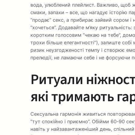
вода, улюблений плейлист. Важливо, щоб же
смаки, запахи – все, що нагадує історію п
“продає” секс, а прибирає зайвий сором і н
“хочеться”. Додавайте м’яку ритуальність:
коротким голосовим “чекаю на тебе”, домо
трохи більше елегантності”), залиште собі 
ризик неузгодженості темпу і створює емо
прелюдії, не ламаючи себе і не форсуючи по
Ритуали ніжності
які тримають га
Сексуальна гармонія живиться повторюван
“тут спокійно і приємно”. Обійми 60-90 сек
навіть у найзавантаженіший день, спільний