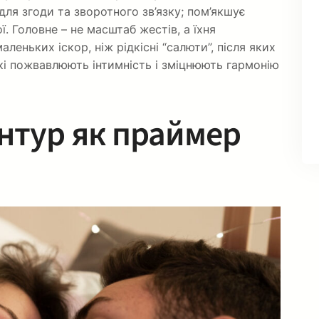
для згоди та зворотного зв’язку; пом’якшує
ї. Головне – не масштаб жестів, а їхня
леньких іскор, ніж рідкісні “салюти”, після яких
які пожвавлюють інтимність і зміцнюють гармонію
нтур як праймер