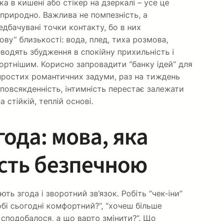
ка в кишені або стікер на дзеркалі – усе це
природно. Важлива не помпезність, а
дбачувані точки контакту, бо в них
ву” близькості: вода, плед, тиха розмова,
еводять збудження в спокійну прихильність і
ртнішим. Корисно запровадити “банку ідей” для
простих романтичних задуми, раз на тиждень
 повсякденність, інтимність перестає залежати
 стійкій, теплій основі.
года: мова, яка
сть безпечною
ь згода і зворотний зв’язок. Робіть “чек-іни”
тобі сьогодні комфортний?”, “хочеш більше
 сподобалося, а що варто змінити?”. Що