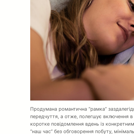
Продумана романтична “рамка” заздалегідь
передчуття, а отже, полегшує включення в 
коротке повідомлення вдень із конкретним
“наш час” без обговорення побуту, мінімаль