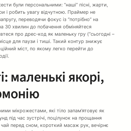
сти були персональними: “наші” пісні, жарти,
ари і робить увагу відчутною. Праймер не
апругу, переводячи фокус із “потрібно” на
 за 30 хвилин до побачення обміняйтеся
втеся про дрес-код як маленьку гру (“сьогодні –
місце для паузи і тиші. Такий контур знижує
ційний міст, по якому легко перейти до
дії.
: маленькі якорі,
рмонію
ими мікрожестами, які тіло запам’ятовує як
унд під час зустрічі, поцілунок на прощання
 чай перед сном, короткий масаж рук, вечірнє