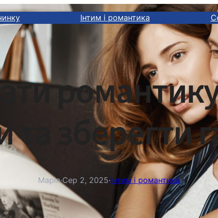
чинку
Інтим і романтика
С
ати романтику 
и та зберегти 
Марія
·
Сер 2, 2025
·
Інтим і романтика