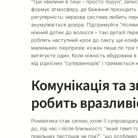
“три хвилини в тиші – просто поруч”, запис
формує атмосферу, де бажання приходить 
регулярність: нервова система любить пере
акумулюється довіра. Підтримуйте “післямо
ніжний дотик до волосся – такі деталі пер
роблять наступний крок до сексу ще комфо
маленьких сюрпризів: кожен пише по три 
витягуєте один. Коли ніжність вбудована в
від рідкісних “супервечорів” і тримається на
Комунікація та з
робить вразливі
Романтика стає силою, коли її супроводжуют
до, під час і після близькості: “який темп 
повільних пестощів чи гри?”, “що особливо