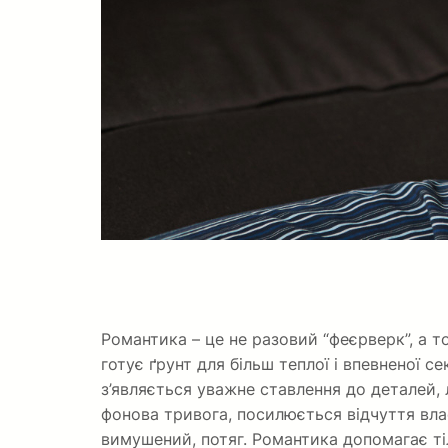
Романтика – це не разовий “феєрверк”, а т
готує ґрунт для більш теплої і впевненої с
з’являється уважне ставлення до деталей, 
фонова тривога, посилюється відчуття вла
вимушений, потяг. Романтика допомагає ті