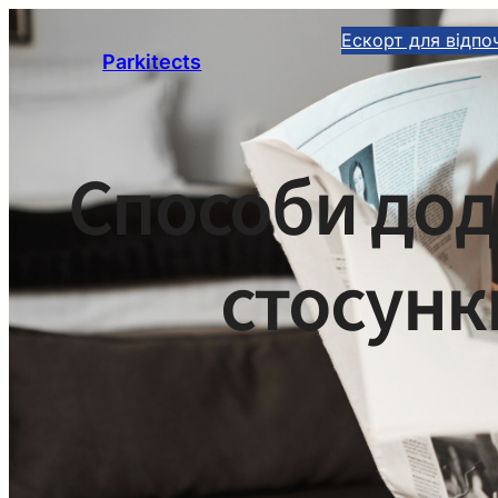
Перейти
Ескорт для відпо
до
Parkitects
вмісту
Способи дод
стосунк