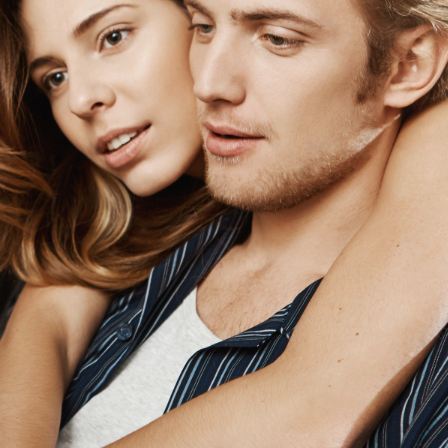
Сексуальна енергія
Останні публікації
Як сексуальна енергія формує психіку,
емоції та якість стосунків
27 Серпня, 2025
Сексуальна енергія як джерело
здоров’я, пристрасті та гармонії у
стосунках
21 Серпня, 2025
Вплив сексуального життя на здоров’я