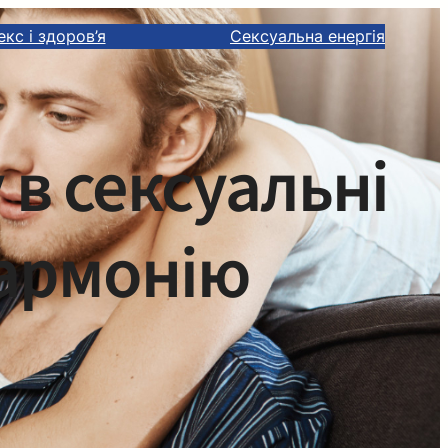
екс і здоров’я
Сексуальна енергія
в сексуальні
гармонію